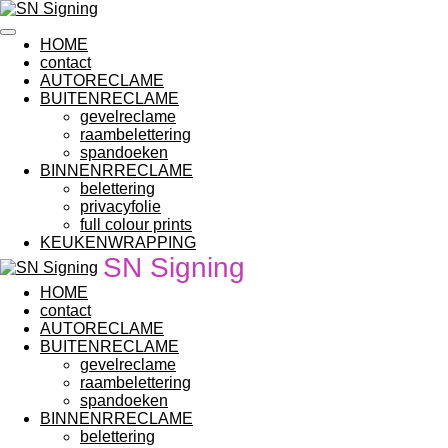
Ga
direct
HOME
naar
contact
de
AUTORECLAME
hoofdinhoud
BUITENRECLAME
gevelreclame
raambelettering
spandoeken
BINNENRRECLAME
belettering
privacyfolie
full colour prints
KEUKENWRAPPING
SN Signing
HOME
contact
AUTORECLAME
BUITENRECLAME
gevelreclame
raambelettering
spandoeken
BINNENRRECLAME
belettering